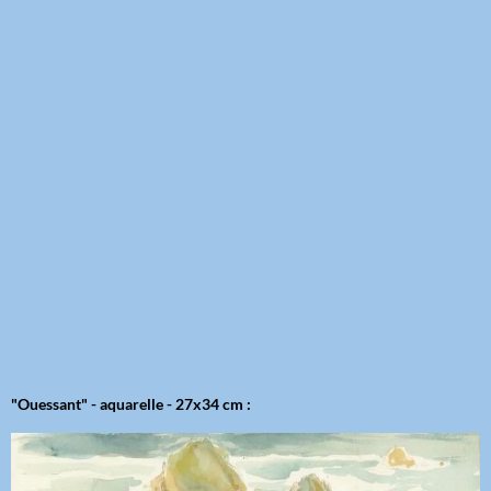
"Ouessant" - aquarelle - 27x34 cm :