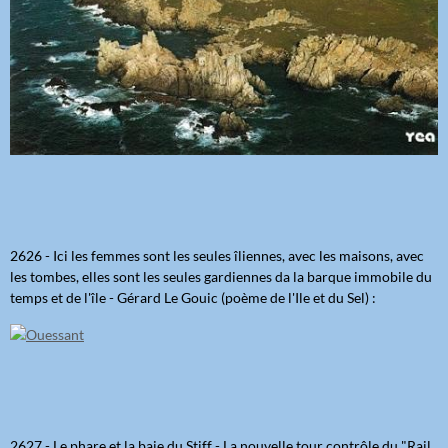
2626 - Ici les femmes sont les seules îliennes, avec les maisons, avec
les tombes, elles sont les seules gardiennes da la barque immobile du
temps et de l'île - Gérard Le Gouic (poème de l'Ile et du Sel) :
2627 - Le phare et la baie du Stiff - La nouvelle tour contrôle du "Rail