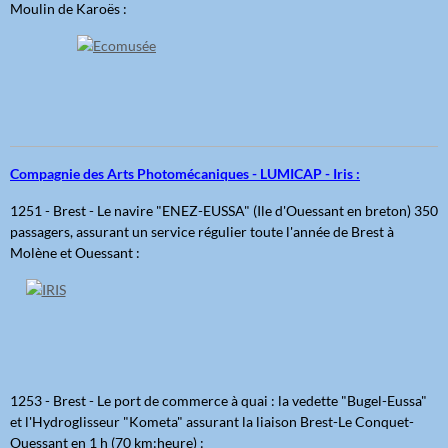
Moulin de Karoës :
Compagnie des Arts Photomécaniques - LUMICAP - Iris :
1251 - Brest - Le navire "ENEZ-EUSSA" (Ile d'Ouessant en breton) 350
passagers, assurant un service régulier toute l'année de Brest à
Molène et Ouessant :
1253 - Brest - Le port de commerce à quai : la vedette "Bugel-Eussa"
et l'Hydroglisseur "Kometa" assurant la liaison Brest-Le Conquet-
Ouessant en 1 h (70 km:heure) :