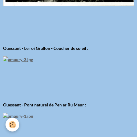
Ouessant - Le roi Grallon - Coucher de soleil :
Ouessant - Pont naturel de Pen ar Ru Meur :