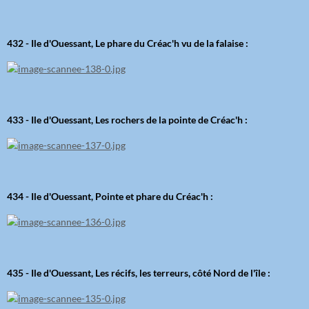
432 - Ile d'Ouessant, Le phare du Créac'h vu de la falaise :
433 - Ile d'Ouessant, Les rochers de la pointe de Créac'h :
434 - Ile d'Ouessant, Pointe et phare du Créac'h :
435 - Ile d'Ouessant, Les récifs, les terreurs, côté Nord de l'île :