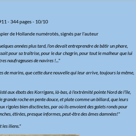
1911 - 344 pages - 10/10
papier de Hollande numérotés, signés par l'auteur
quelques années plus tard, l'on devait entreprendre de bâtir un phare,
sait pour sa traîtrise, pour le dur chagrin, pour tout le malheur que lui
res naufrageuses de navires !..."
es de marins, que cette dure nouvelle qui leur arrive, toujours la même,
isté aux ébats des Korrigans, là-bas, à l'extrémité pointe Nord de l'île,
de grande roche en pente douce, et plate comme un billard, que leurs
ux rigoles bien disctinctes, par où ils envoient des galets ronds pour
lanches, étirées, presque informes, peut-être des âmes damnées!"
les iliens."