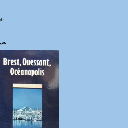
lis
ages