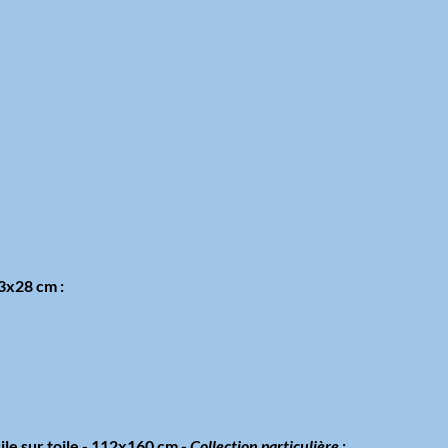
23x28 cm :
le sur toile - 112x160 cm -
Collection particulière
: