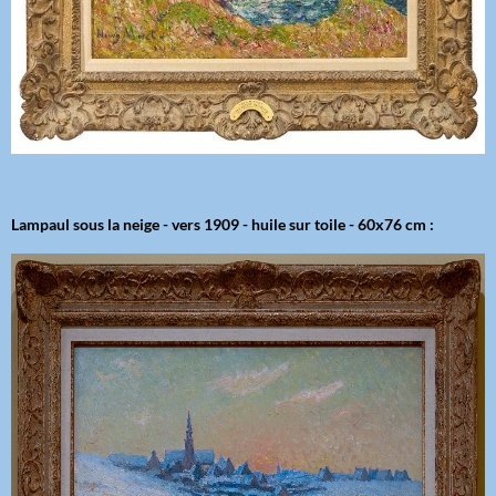
Lampaul sous la neige - vers 1909 - huile sur toile - 60x76 cm :