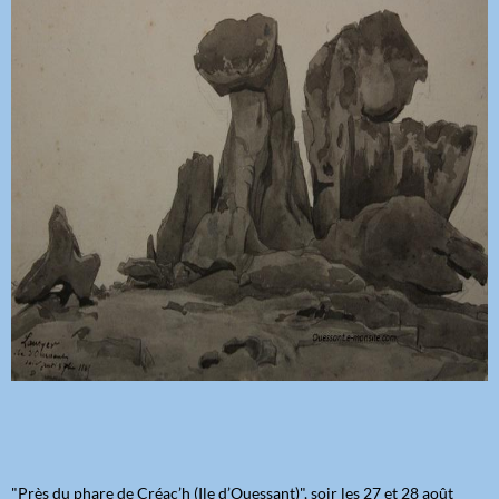
"Près du phare de Créac’h (Ile d’Ouessant)", soir les 27 et 28 août